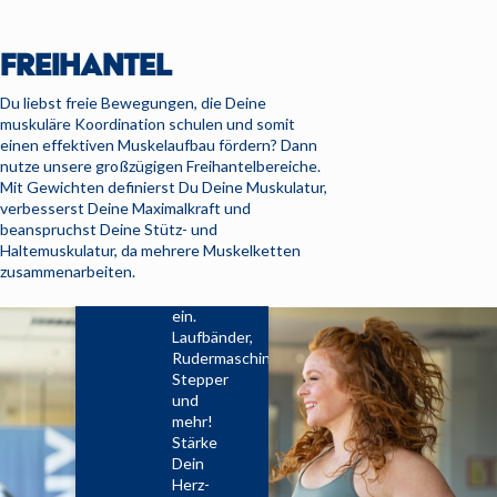
Flächen
des
FREIHANTEL
DANY
laden
Du liebst freie Bewegungen, die Deine
Dich
muskuläre Koordination schulen und somit
mit
einen effektiven Muskelaufbau fördern? Dann
einer
nutze unsere großzügigen Freihantelbereiche.
Vielzahl
Mit Gewichten definierst Du Deine Muskulatur,
an
verbesserst Deine Maximalkraft und
hochwertigen
beanspruchst Deine Stütz- und
Geräten
Haltemuskulatur, da mehrere Muskelketten
für
zusammenarbeiten.
Dein
Cardiotraining
ein.
Laufbänder,
Rudermaschinen,
Stepper
und
mehr!
Stärke
Dein
Herz-