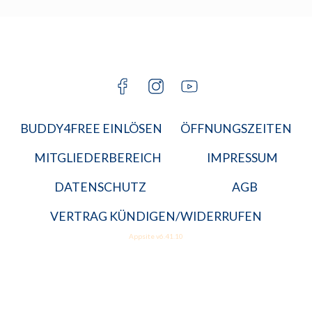
KARRIERE
BGM
JETZT A
MITGLIED
BUDDY4FREE EINLÖSEN
ÖFFNUNGSZEITEN
MITGLIEDERBEREICH
IMPRESSUM
DATENSCHUTZ
AGB
VERTRAG KÜNDIGEN/WIDERRUFEN
Appsite v6.41.10