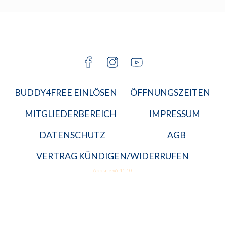
KARRIERE
BGM
JETZT A
MITGLIED
BUDDY4FREE EINLÖSEN
ÖFFNUNGSZEITEN
MITGLIEDERBEREICH
IMPRESSUM
DATENSCHUTZ
AGB
VERTRAG KÜNDIGEN/WIDERRUFEN
Appsite v6.41.10