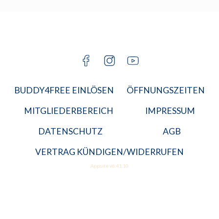
KARRIERE
BGM
JETZT A
MITGLIED
BUDDY4FREE EINLÖSEN
ÖFFNUNGSZEITEN
MITGLIEDERBEREICH
IMPRESSUM
DATENSCHUTZ
AGB
VERTRAG KÜNDIGEN/WIDERRUFEN
Appsite v6.41.10