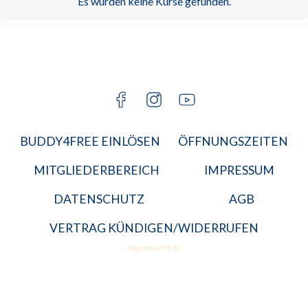
Es wurden keine Kurse gefunden.
KARRIERE
BGM
JETZT A
MITGLIED
BUDDY4FREE EINLÖSEN
ÖFFNUNGSZEITEN
MITGLIEDERBEREICH
IMPRESSUM
DATENSCHUTZ
AGB
VERTRAG KÜNDIGEN/WIDERRUFEN
Appsite v6.41.10