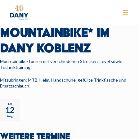
MOUNTAINBIKE* IM
DANY KOBLENZ
Mountainbike-Touren mit verschiedenen Strecken, Level sowie
Techniktraining!
NEWS
Mitzubringen: MTB, Helm, Handschuhe, gefüllte Trinkflasche und
Ersatzschlauch!
CLUB
TRAINING
Mi
12
KURSE
Aug.
WELLNESS
WEITERE TERMINE