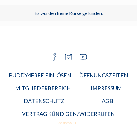
KARRIERE
Es wurden keine Kurse gefunden.
BGM
JETZT A
MITGLIED
BUDDY4FREE EINLÖSEN
ÖFFNUNGSZEITEN
MITGLIEDERBEREICH
IMPRESSUM
DATENSCHUTZ
AGB
VERTRAG KÜNDIGEN/WIDERRUFEN
Appsite v6.41.10