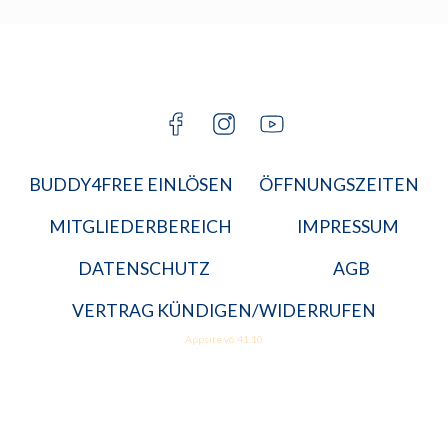
KARRIERE
BGM
JETZT A
MITGLIED
BUDDY4FREE EINLÖSEN
ÖFFNUNGSZEITEN
MITGLIEDERBEREICH
IMPRESSUM
DATENSCHUTZ
AGB
VERTRAG KÜNDIGEN/WIDERRUFEN
Appsite v6.41.10