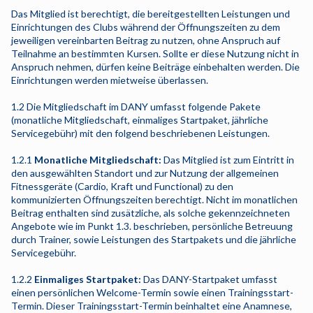
KARRIERE
Das Mitglied ist berechtigt, die bereitgestellten Leistungen und
Einrichtungen des Clubs während der Öffnungszeiten zu dem
BGM
jeweiligen vereinbarten Beitrag zu nutzen, ohne Anspruch auf
Teilnahme an bestimmten Kursen. Sollte er diese Nutzung nicht in
Anspruch nehmen, dürfen keine Beiträge einbehalten werden. Die
JETZT A
Einrichtungen werden mietweise überlassen.
MITGLIED
1.2 Die Mitgliedschaft im DANY umfasst folgende Pakete
(monatliche Mitgliedschaft, einmaliges Startpaket, jährliche
Servicegebühr) mit den folgend beschriebenen Leistungen.
1.2.1
Monatliche Mitgliedschaft:
Das Mitglied ist zum Eintritt in
den ausgewählten Standort und zur Nutzung der allgemeinen
Fitnessgeräte (Cardio, Kraft und Functional) zu den
kommunizierten Öffnungszeiten berechtigt. Nicht im monatlichen
Beitrag enthalten sind zusätzliche, als solche gekennzeichneten
Angebote wie im Punkt 1.3. beschrieben, persönliche Betreuung
durch Trainer, sowie Leistungen des Startpakets und die jährliche
Servicegebühr.
1.2.2
Einmaliges Startpaket:
Das DANY-Startpaket umfasst
einen persönlichen Welcome-Termin sowie einen Trainingsstart-
Termin. Dieser Trainingsstart-Termin beinhaltet eine Anamnese,