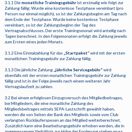
3.1.1 Die
monatliche Trainingsgebühr
ist erstmalig wie folgt zur
Zahlung fällig: Wurde eine kostenlose Testphase vereinbart (pro
Person nur einmal möglich), so ist der Zahlungsbeginn am Tag nach
dem Ende der Testphase. Wurde keine kostenlose Testphase
vereinbart, so ist der Zahlungsbeginn der Tag des
Vertragsabschlusses. Der erste Trainingsmonat wird anteilig nach
Tagen berechnet. In den Folgemonaten erfolgt die Zahlung jeweils
zum Ersten eines jeden Monats.
3.1.2 Eine Einmalzahlung für das
„Startpaket“
wird mit der ersten
monatlichen Trainingsgebühr zur Zahlung fällig.
3.1.3 Die jährliche Zahlung
„jährliche Servicegebühr“
wird
ebenfalls mit der ersten monatlichen Trainingsgebühr zur Zahlung
fällig und ist in der Folge jeweils nach einem weiteren Jahr
Vertragslaufzeit zu zahlen.
3.2 Bei einem erfolglosen Einzugsversuch des Mitgliedbeitrages,
bei Mitgliedern, die eine monatliche Zahlung des
Mitgliedsbeitrages mittels SEPA-Lastschrift gewählt haben,
werden die von Seiten der Bank des Mitglieds sowie vom Club
verlangten Rückläuferspesen an das Mitglied weiterberechnet.
Zusätzlich kann eine Bearbeitungsgebühr erhoben werden, die in
angemessenem Verhältnis zur Höhe der Forderung stehen muss.