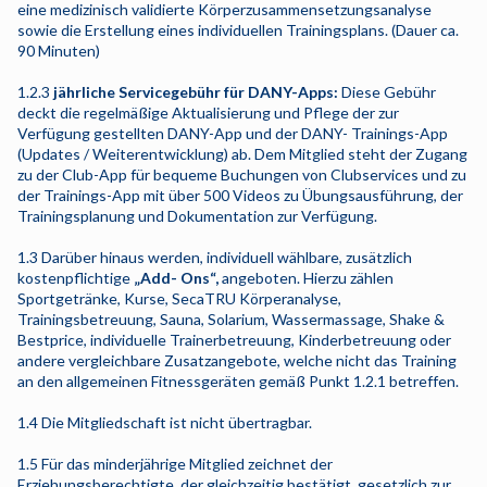
eine medizinisch validierte Körperzusammensetzungsanalyse
sowie die Erstellung eines individuellen Trainingsplans. (Dauer ca.
90 Minuten)
1.2.3
jährliche Servicegebühr für DANY-Apps:
Diese Gebühr
deckt die regelmäßige Aktualisierung und Pflege der zur
Verfügung gestellten DANY-App und der DANY- Trainings-App
(Updates / Weiterentwicklung) ab. Dem Mitglied steht der Zugang
zu der Club-App für bequeme Buchungen von Clubservices und zu
der Trainings-App mit über 500 Videos zu Übungsausführung, der
Trainingsplanung und Dokumentation zur Verfügung.
1.3 Darüber hinaus werden, individuell wählbare, zusätzlich
kostenpflichtige
„Add- Ons“,
angeboten. Hierzu zählen
Sportgetränke, Kurse, SecaTRU Körperanalyse,
Trainingsbetreuung, Sauna, Solarium, Wassermassage, Shake &
Bestprice, individuelle Trainerbetreuung, Kinderbetreuung oder
andere vergleichbare Zusatzangebote, welche nicht das Training
an den allgemeinen Fitnessgeräten gemäß Punkt 1.2.1 betreffen.
1.4 Die Mitgliedschaft ist nicht übertragbar.
1.5 Für das minderjährige Mitglied zeichnet der
Erziehungsberechtigte, der gleichzeitig bestätigt, gesetzlich zur